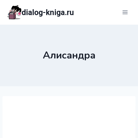
Перейти
dialog-kniga.ru
к
содержимому
Алисандра