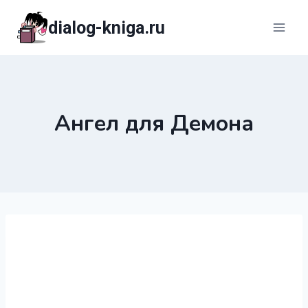
Перейти
dialog-kniga.ru
к
содержимому
Ангел для Демона