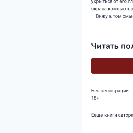
укрыться от его г
экрана компьютера
— Вижу в т
Читать по
Без регистрации
18+
Метки
Ееще книги автора
записи: