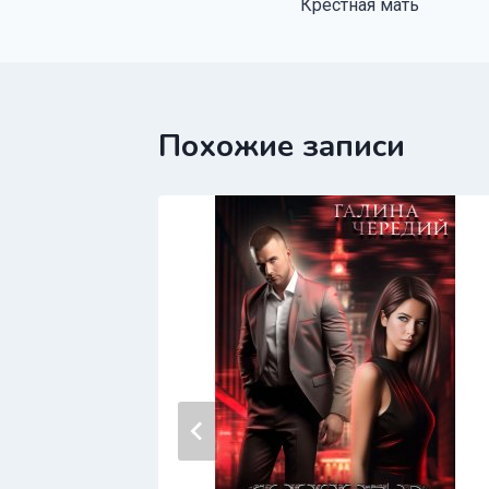
Крестная мать
по
записям
Похожие записи