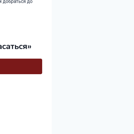
м добраться до
редставляю!
асаться»