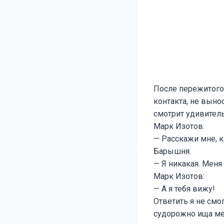
После пережитого 
контакта, не вын
смотрит удивитель
Марк Изотов:
— Расскажи мне, к
Барышня:
— Я никакая. Меня 
Марк Изотов:
— А я тебя вижу!
Ответить я не смо
судорожно ища мес