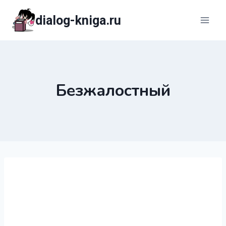
Перейти
dialog-kniga.ru
к
содержимому
Безжалостный