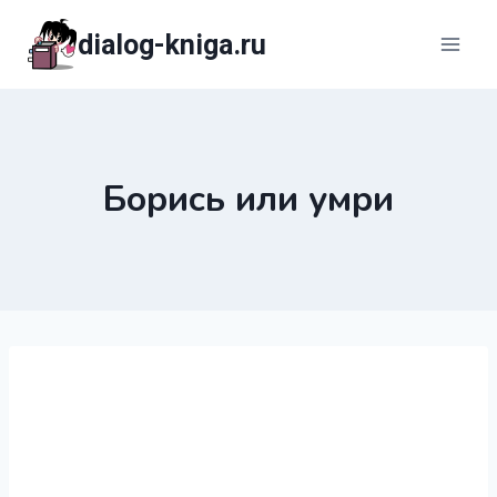
Перейти
dialog-kniga.ru
к
содержимому
Борись или умри