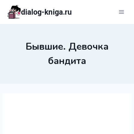
Перейти
dialog-kniga.ru
к
содержимому
Бывшие. Девочка
бандита