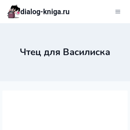
Перейти
dialog-kniga.ru
к
содержимому
Чтец для Василиска