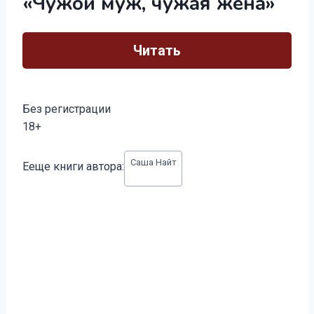
«Чужой муж, чужая жена»
Читать
Без регистрации
18+
Метки
Саша Найт
Ееще книги автора:
записи: