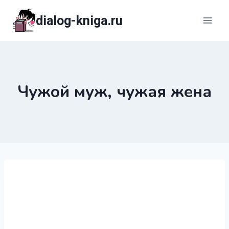
Перейти
dialog-kniga.ru
к
содержимому
Чужой муж, чужая жена