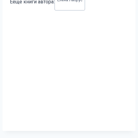
Ееще книги автора:
записи: