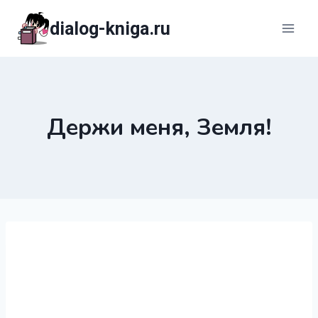
Перейти
dialog-kniga.ru
к
содержимому
Держи меня, Земля!