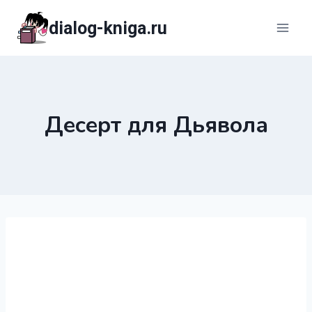
Перейти
dialog-kniga.ru
к
содержимому
Десерт для Дьявола