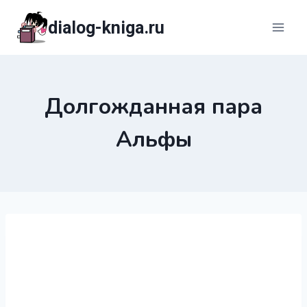
Перейти
dialog-kniga.ru
к
содержимому
Долгожданная пара
Альфы