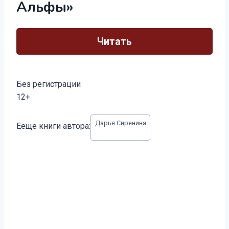
Альфы»
Читать
Без регистрации
12+
Метки
Дарья Сиренина
Ееще книги автора:
записи: