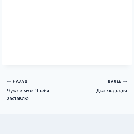
Навигация
НАЗАД
ДАЛЕЕ
Чужой муж. Я тебя
Два медведя
по
заставлю
записям