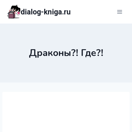
Перейти
dialog-kniga.ru
к
содержимому
Драконы?! Где?!