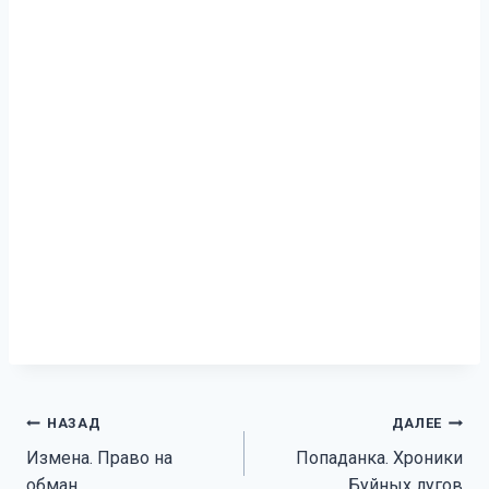
Навигация
НАЗАД
ДАЛЕЕ
Измена. Право на
Попаданка. Хроники
по
обман
Буйных лугов