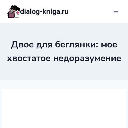
Перейти
dialog-kniga.ru
к
содержимому
Двое для беглянки: мое
хвостатое недоразумение