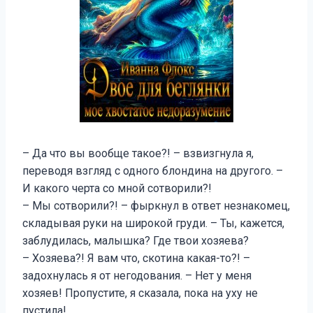
– Да что вы вообще такое?! – взвизгнула я,
переводя взгляд с одного блондина на другого. –
И какого черта со мной сотворили?!
– Мы сотворили?! – фыркнул в ответ незнакомец,
складывая руки на широкой груди. – Ты, кажется,
заблудилась, малышка? Где твои хозяева?
– Хозяева?! Я вам что, скотина какая-то?! –
задохнулась я от негодования. – Нет у меня
хозяев! Пропустите, я сказала, пока на уху не
пустила!