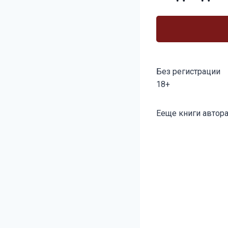
Без регистрации
18+
Метки
Ееще книги автора
записи: