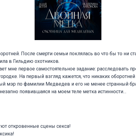
боротней. После смерти семьи поклялась во что бы то ни ст
ила в Гильдию охотников.
ает мне первое самостоятельное задание: расследовать пр
ородке. На первый взгляд кажется, что никаких оборотней
ный мэр по фамилии Медведев и его не менее странный бр
внезапно появившаяся на моем теле метка истинности…
вуют откровенные сцены секса!
ксика!