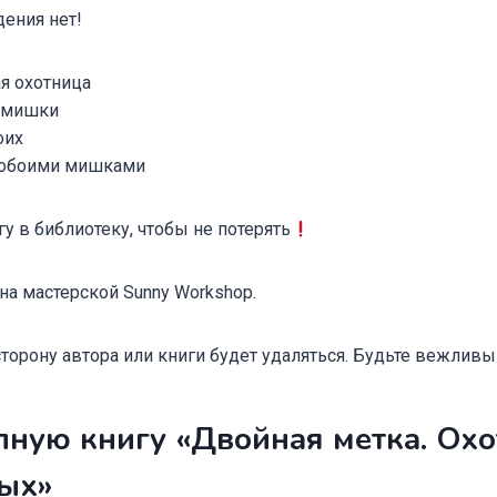
ения нет!
я охотница
 мишки
оих
 обоими мишками
у в библиотеку, чтобы не потерять
а мастерской Sunny Workshop.
торону автора или книги будет удаляться. Будьте вежливы
лную книгу «Двойная метка. Ох
ых»