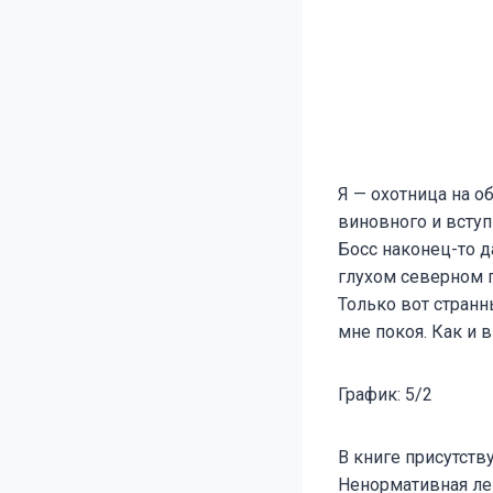
Я — охотница на о
виновного и вступ
Босс наконец-то д
глухом северном г
Только вот стран
мне покоя. Как и 
График: 5/2
В книге присутст
Ненормативная ле