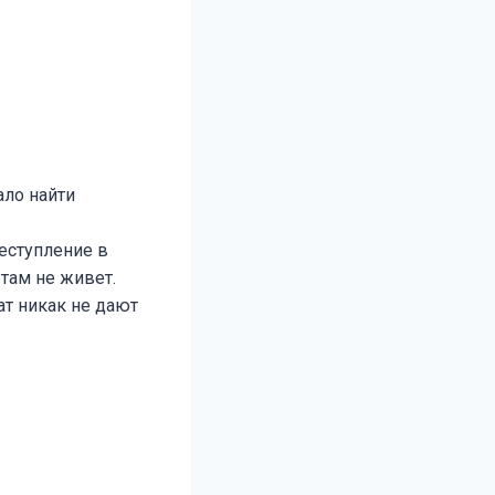
ало найти
еступление в
 там не живет.
ат никак не дают