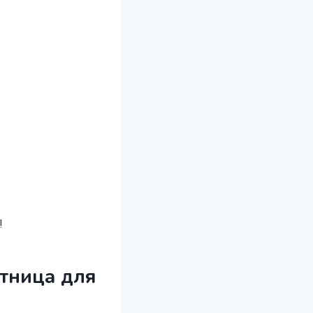
!
отница для