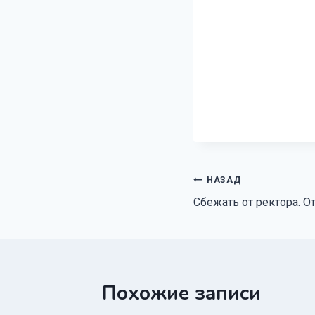
Навигация
НАЗАД
Сбежать от ректора. О
по
записям
Похожие записи