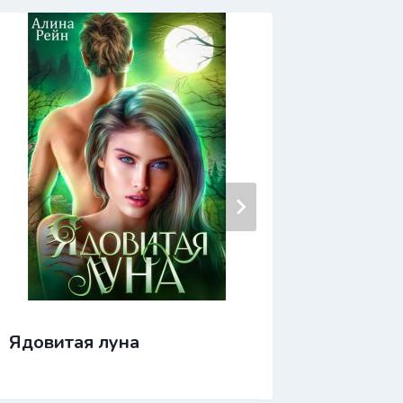
Ядовитая луна
Яд мое