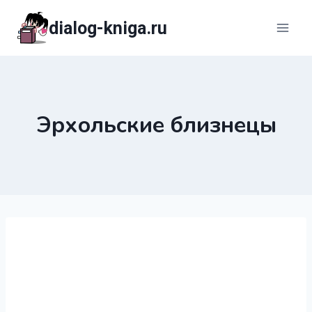
Перейти
dialog-kniga.ru
к
содержимому
Эрхольские близнецы