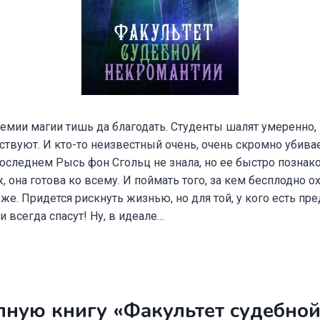
мии магии тишь да благодать. Студенты шалят умеренно, 
твуют. И кто-то неизвестный очень, очень скромно убива
 последнем Рысь фон Сгольц не знала, но ее быстро позна
, она готова ко всему. И поймать того, за кем бесплодно о
же. Придется рискнуть жизнью, но для той, у кого есть пр
и всегда спасут! Ну, в идеале…
лную книгу «Факультет судебно