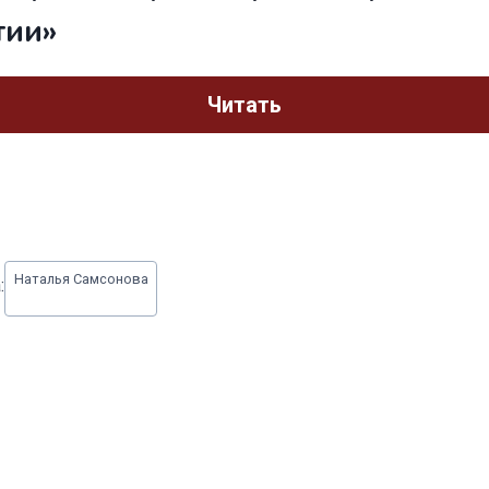
тии»
Читать
Наталья Самсонова
: