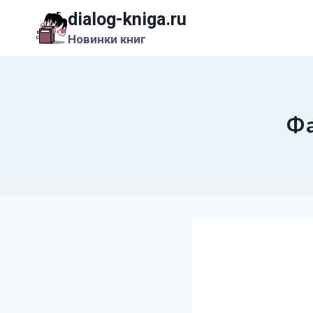
Перейти
dialog-kniga.ru
к
Новинки книг
содержимому
Фа