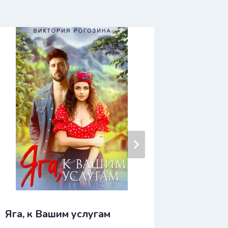
Яга, к Вашим услугам
Яга на