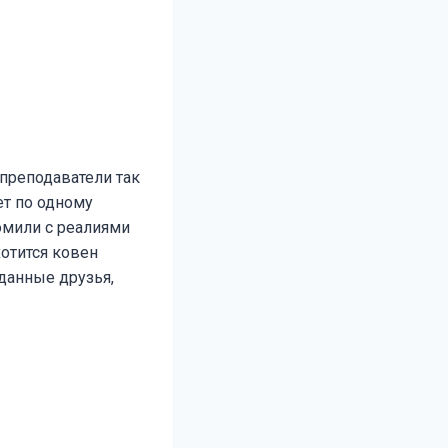
преподаватели так
ет по одному
комили с реалиями
хотится ковен
еданные друзья,
й