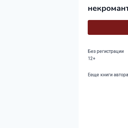
некроман
Без регистрации
12+
Метки
Ееще книги автора
записи: