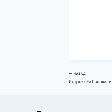
Навигация
НАЗАД
Игрушка Её Светлости
по
записям