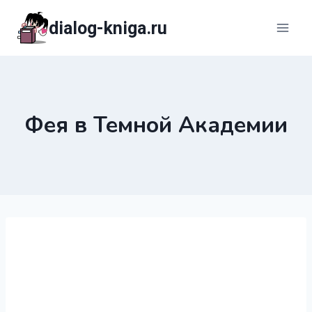
Перейти
dialog-kniga.ru
к
содержимому
Фея в Темной Академии