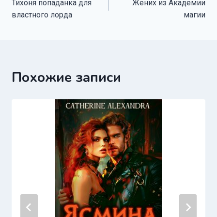
Тихоня попаданка для
Жених из Академии
по
властного лорда
магии
записям
Похожие записи