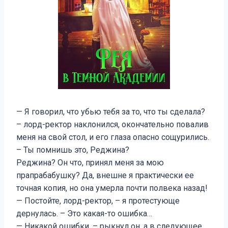
— Я говорил, что убью тебя за то, что ты сделала?
– лорд-ректор наклонился, окончательно повалив
меня на свой стол, и его глаза опасно сощурились.
– Ты помнишь это, Реджина?
Реджина? Он что, принял меня за мою
прапрабабушку? Да, внешне я практически ее
точная копия, но она умерла почти полвека назад!
— Постойте, лорд-ректор, – я протестующе
дернулась. – Это какая-то ошибка…
— Никакой ошибки, – рыкнул он, а в следующее