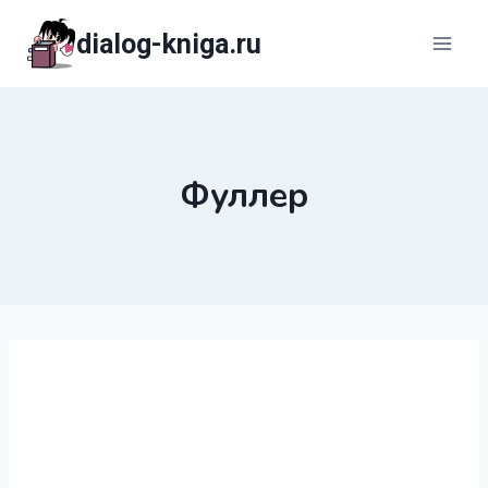
Перейти
dialog-kniga.ru
к
содержимому
Фуллер