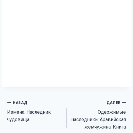
Навигация
НАЗАД
ДАЛЕЕ
Измена. Наследник
Одержимые
по
чудовища
наследники. Аравийская
записям
жемчужина. Книга