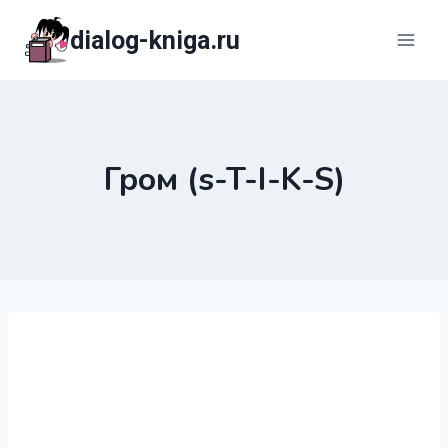
Перейти
dialog-kniga.ru
к
содержимому
Гром (s-T-I-K-S)