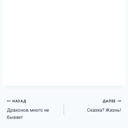
Навигация
НАЗАД
ДАЛЕЕ
Драконов много не
Сказка? Жизнь!
по
бывает
записям