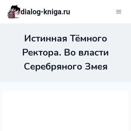
Перейти
dialog-kniga.ru
к
содержимому
Истинная Тёмного
Ректора. Во власти
Серебряного Змея