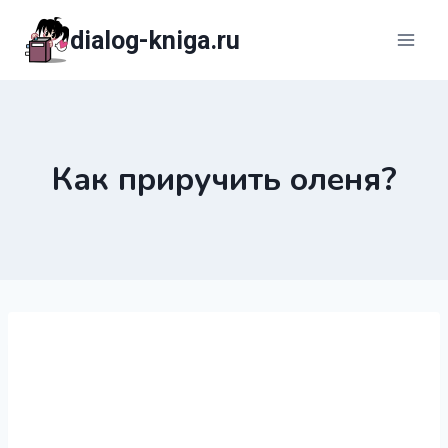
Перейти
dialog-kniga.ru
к
содержимому
Как приручить оленя?