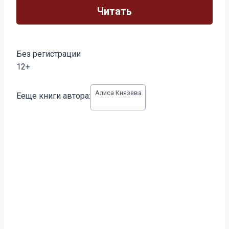
Читать
Без регистрации
12+
Метки
Алиса Князева
Ееще книги автора:
записи: