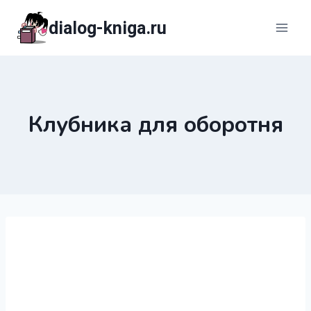
Перейти
dialog-kniga.ru
к
содержимому
Клубника для оборотня