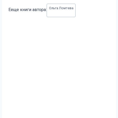
Метки
Ольга Ломтева
Ееще книги автора:
записи: