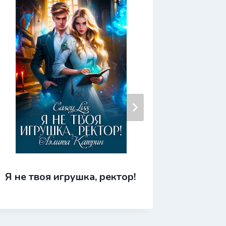
Я готов
Я не твоя игрушка, ректор!
профес