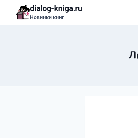
Перейти
dialog-kniga.ru
к
Новинки книг
содержимому
Л