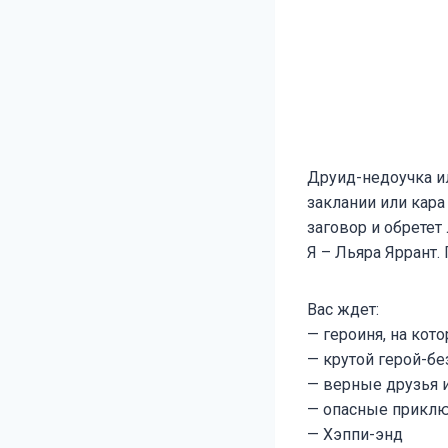
Друид-недоучка и
заклании или кара
заговор и обретет
Я – Льяра Яррант.
Вас ждет:
— героиня, на кот
— крутой герой-бе
— верные друзья 
— опасные приклю
— Хэппи-энд