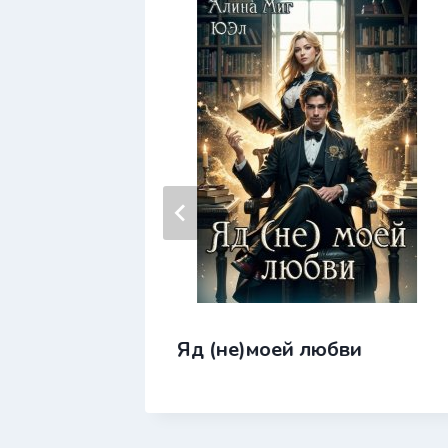
магистр!
Яд (не)моей любви