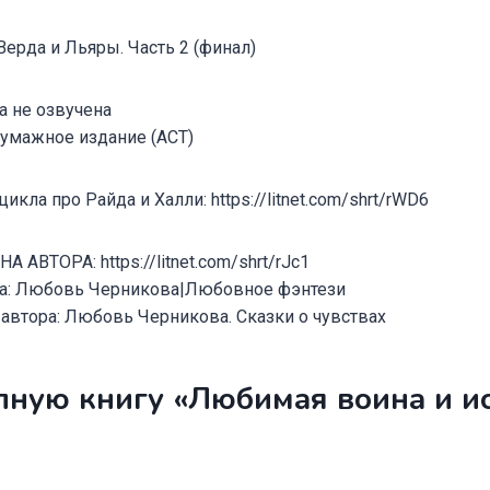
Верда и Льяры. Часть 2 (финал)
 не озвучена
бумажное издание (АСТ)
кла про Райда и Халли: https://litnet.com/shrt/rWD6
АВТОРА: https://litnet.com/shrt/rJc1
ра: Любовь Черникова|Любовное фэнтези
 автора: Любовь Черникова. Сказки о чувствах
лную книгу «Любимая воина и и