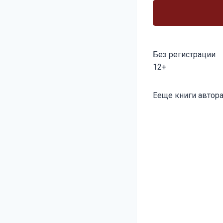
Без регистрации
12+
Метки
Ееще книги автора
записи: