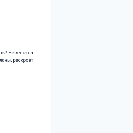
рь? Невеста на
ланы, раскроет