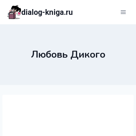
Перейти
dialog-kniga.ru
к
содержимому
Любовь Дикого