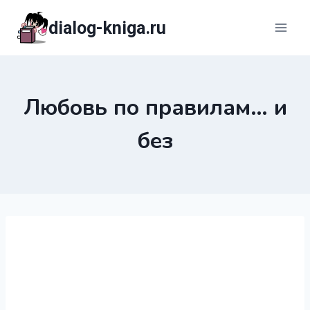
Перейти
dialog-kniga.ru
к
содержимому
Любовь по правилам… и
без