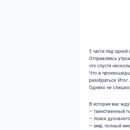
3 части под одной
Отправляясь утром
что спустя нескол
Что в произошедше
разобраться. Ито
Однако не слишко
В истории вас жду
— таинственный т
— поиск духовного
— мир, полный мис