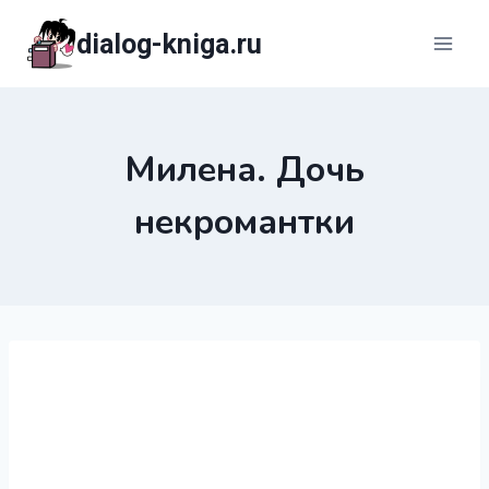
Перейти
dialog-kniga.ru
к
содержимому
Милена. Дочь
некромантки