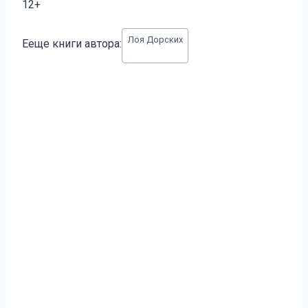
12+
Метки
Лоя Дорских
Ееще книги автора:
записи: