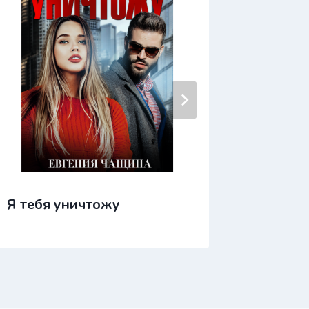
Я тебя уничтожу
Я тебя