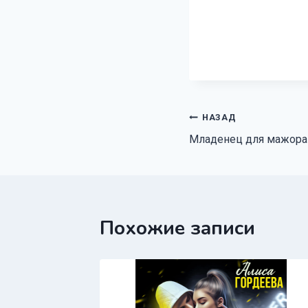
Навигация
НАЗАД
Младенец для мажора
по
записям
Похожие записи