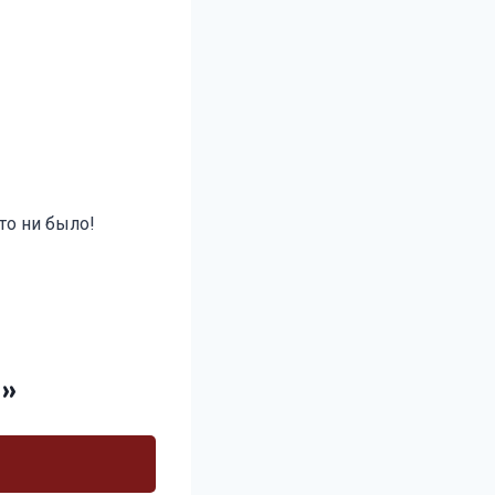
то ни было!
3»