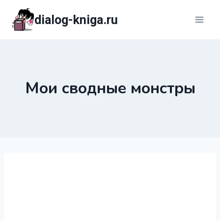
Перейти
dialog-kniga.ru
к
содержимому
Мои сводные монстры