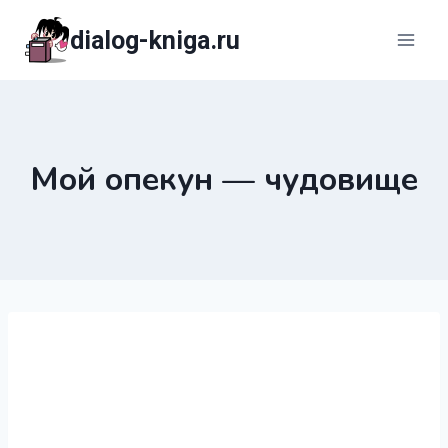
Перейти
dialog-kniga.ru
к
содержимому
Мой опекун — чудовище