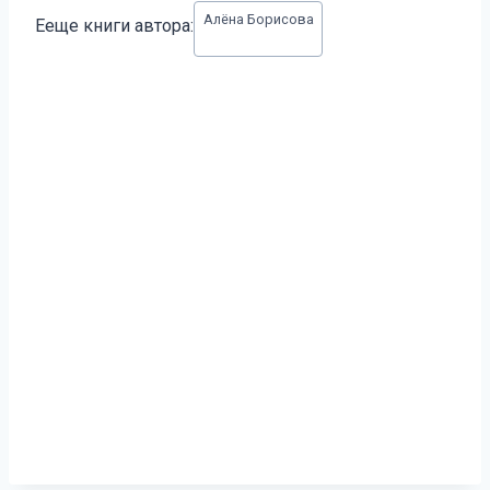
Метки
Алёна Борисова
Ееще книги автора:
записи: