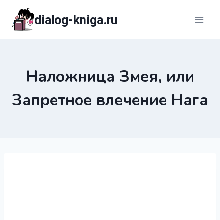
Перейти
dialog-kniga.ru
к
содержимому
Наложница Змея, или
Запретное влечение Нага