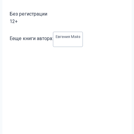
Без регистрации
12+
Метки
Евгения Мэйз
Ееще книги автора:
записи: