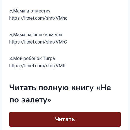
꧖Мама в отместку
https://litnet.com/shrt/VMnc
꧖Мама на фоне измены
https://litnet.com/shrt/VMrC
꧖Мой ребенок Тигра
https://litnet.com/shrt/VMtt
Читать полную книгу «Не
по залету»
Читать