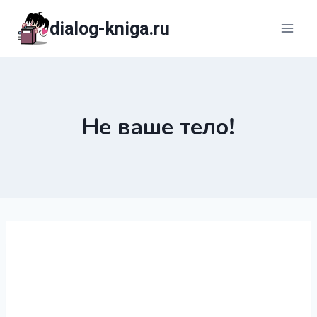
Перейти
dialog-kniga.ru
к
содержимому
Не ваше тело!