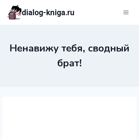
Перейти
dialog-kniga.ru
к
содержимому
Ненавижу тебя, сводный
брат!