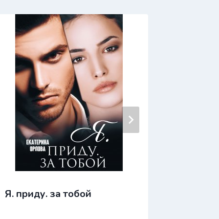
Я. приду. за тобой
Я тебя