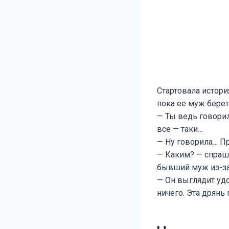
Стартовала истори
пока ее муж берет
— Ты ведь говорил
все — таки…
— Ну говорила… Пр
— Каким? — спраши
бывший муж из-за 
— Он выглядит уд
ничего. Эта дрянь