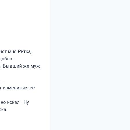
чет мне Ритка,
удобно…
на. Бывший же муж
а…
г измениться ее
вно искал… Ну
жа.