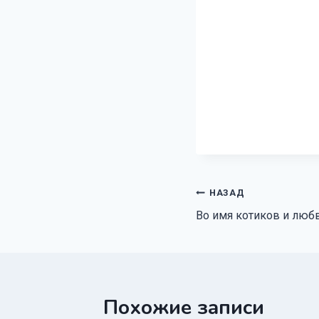
Навигация
НАЗАД
Во имя котиков и люб
по
записям
Похожие записи