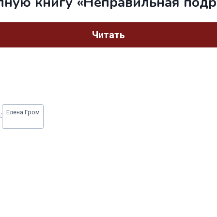
лную книгу «Неправильная подр
Читать
Елена Гром
: