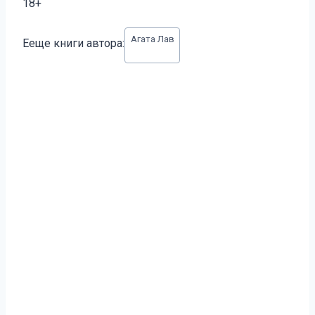
18+
Метки
Агата Лав
Ееще книги автора:
записи: