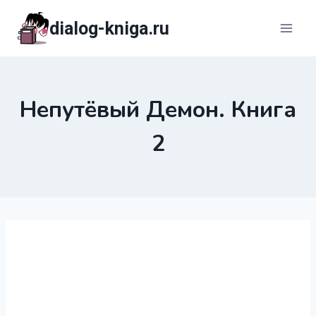
Перейти
dialog-kniga.ru
к
содержимому
Непутёвый Демон. Книга
2