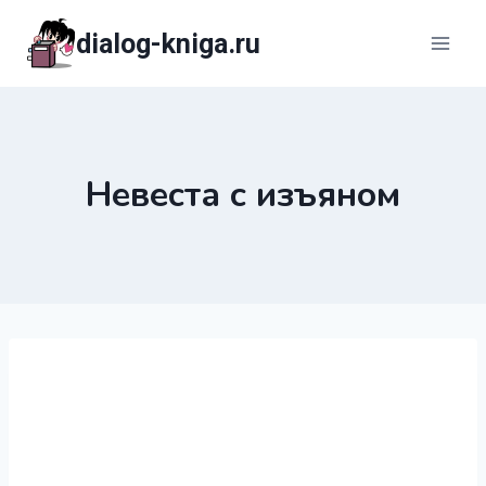
Перейти
dialog-kniga.ru
к
содержимому
Невеста с изъяном