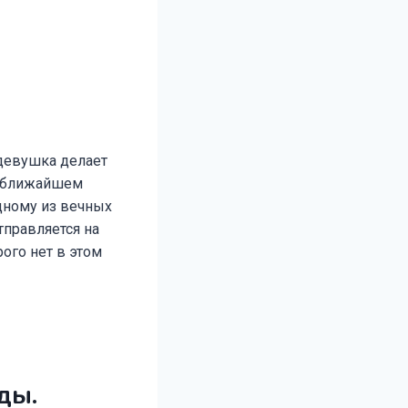
 девушка делает
 в ближайшем
дному из вечных
тправляется на
ого нет в этом
ды.