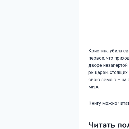
Кристина убила св
первое, что прихо
дворе незапертой
рыцарей, стоящих 
свою землю – на о
мире.
Книгу можно читат
Читать по