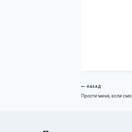
Навигация
НАЗАД
Прости меня, если см
по
записям