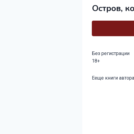
Остров, к
Без регистрации
18+
Метки
Ееще книги автора
записи: