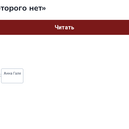
оторого нет»
Читать
Анна Гале
: