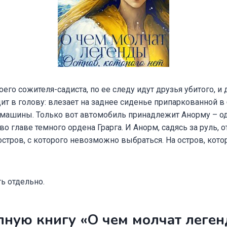
оего сожителя-садиста, по ее следу идут друзья убитого, и
дит в голову: влезает на заднее сиденье припаркованной
 машины. Только вот автомобиль принадлежит Анорму – о
во главе темного ордена Грарга. И Анорм, садясь за руль, о
стров, с которого невозможно выбраться. На остров, котор
ь отдельно.
лную книгу «О чем молчат леген