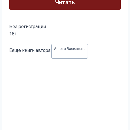
Читать
Без регистрации
18+
Метки
Анюта Васильева
Ееще книги автора:
записи: