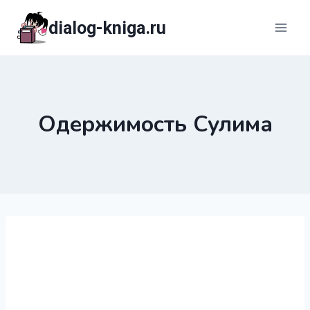
Перейти
dialog-kniga.ru
к
содержимому
Одержимость Сулима