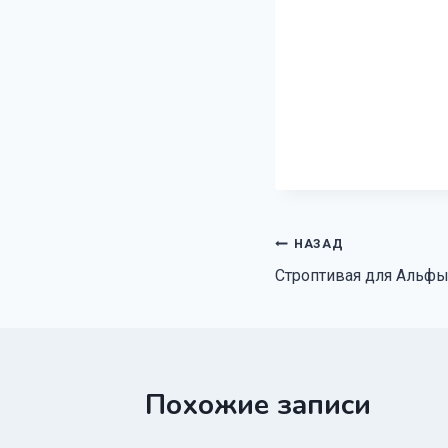
Навигация
НАЗАД
Строптивая для Альф
по
записям
Похожие записи