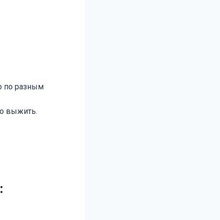
о по разным
мо выжить.
: