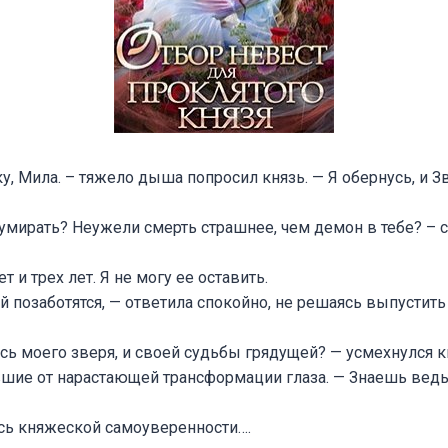
у, Мила. – тяжело дыша попросил князь. — Я обернусь, и З
мирать? Неужели смерть страшнее, чем демон в тебе? – с
т и трех лет. Я не могу ее оставить.
ей позаботятся, — ответила спокойно, не решаясь выпусти
ась моего зверя, и своей судьбы грядущей? — усмехнулся к
шие от нарастающей трансформации глаза. — Знаешь ведь 
сь княжеской самоуверенности….