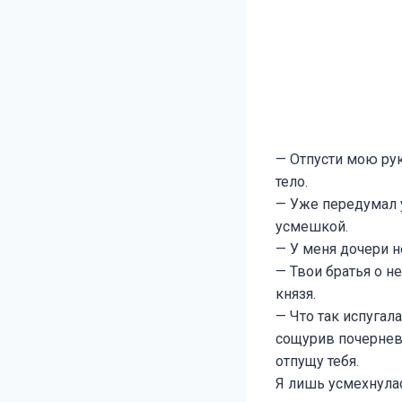
— Отпусти мою рук
тело.
— Уже передумал у
усмешкой.
— У меня дочери не
— Твои братья о н
князя.
— Что так испугал
сощурив почернев
отпущу тебя.
Я лишь усмехнула