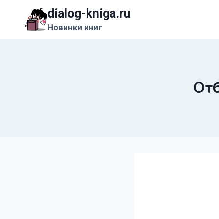
Перейти
dialog-kniga.ru
к
Новинки книг
содержимому
Отб