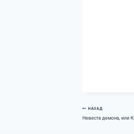
Навигация
НАЗАД
Невеста демона, или 
по