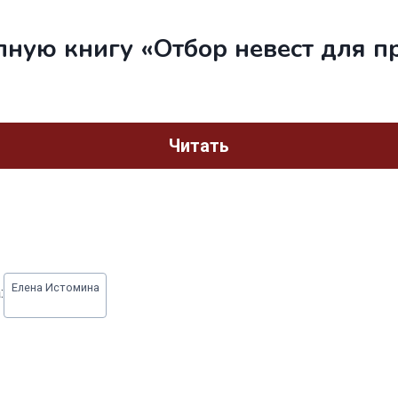
лную книгу «Отбор невест для п
Читать
Елена Истомина
: