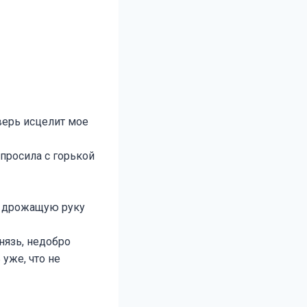
верь исцелит мое
просила с горькой
ть дрожащую руку
нязь, недобро
уже, что не