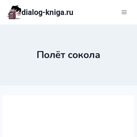
Перейти
dialog-kniga.ru
к
содержимому
Полёт сокола