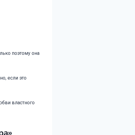
лько поэтому она
но, если это
юбви властного
ра»