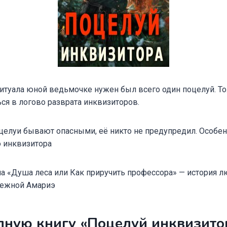
итуала юной ведьмочке нужен был всего один поцелуй. То
ся в логово разврата инквизиторов.
поцелуи бывают опасными, её никто не предупредил. Особен
о инквизитора
а «Душа леса или Как приручить профессора» — история л
нежной Амариэ
лную книгу «Поцелуй инквизито