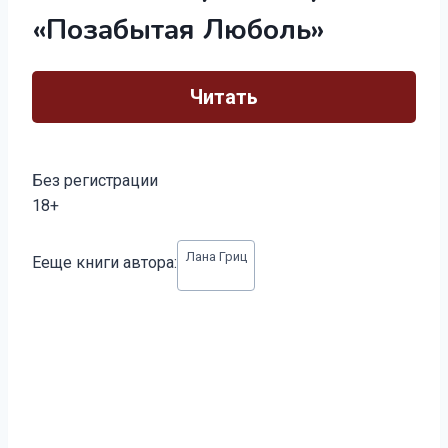
«Позабытая Люболь»
Читать
Без регистрации
18+
Метки
Лана Гриц
Ееще книги автора:
записи: