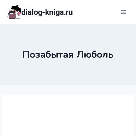
Перейти
dialog-kniga.ru
к
содержимому
Позабытая Люболь