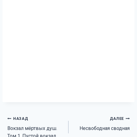
Навигация
НАЗАД
ДАЛЕЕ
Вокзал мёртвых душ.
Несвободная сводная
по
Том 1. Пустой вокзал