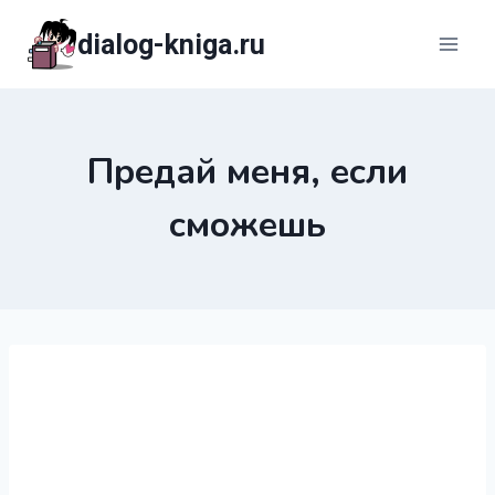
Перейти
dialog-kniga.ru
к
содержимому
Предай меня, если
сможешь