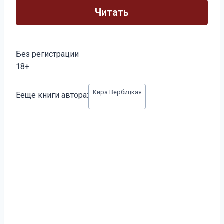
Читать
Без регистрации
18+
Метки
Кира Вербицкая
Ееще книги автора:
записи: