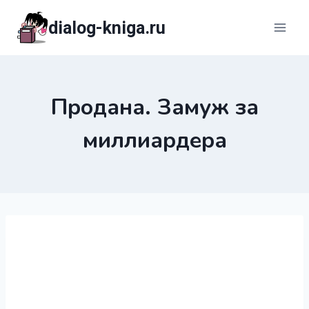
Перейти
dialog-kniga.ru
к
содержимому
Продана. Замуж за
миллиардера